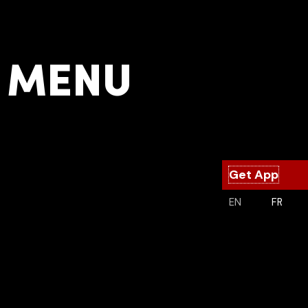
MENU
Get App
EN
FR