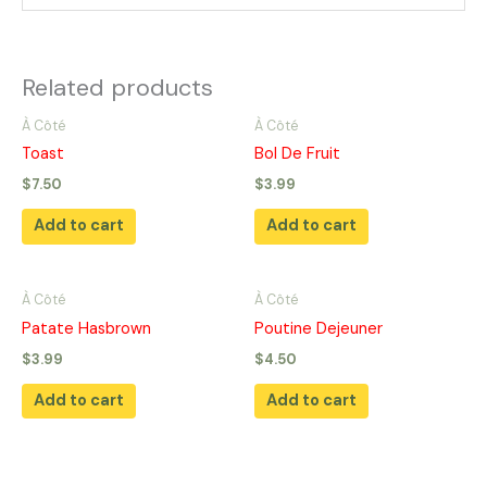
Related products
À Côté
À Côté
Toast
Bol De Fruit
$
7.50
$
3.99
Add to cart
Add to cart
À Côté
À Côté
Patate Hasbrown
Poutine Dejeuner
$
3.99
$
4.50
Add to cart
Add to cart