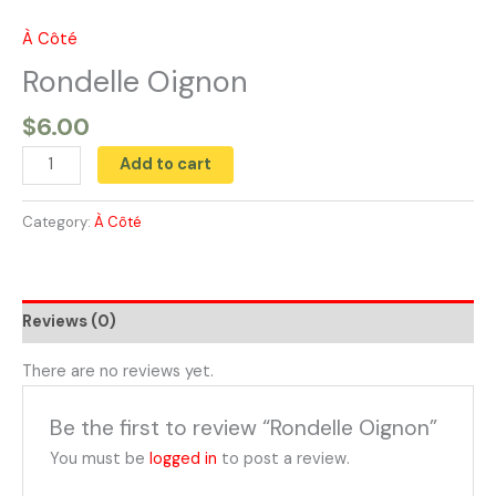
Skip
to
À Côté
Rondelle
content
Oignon
Rondelle Oignon
quantity
$
6.00
Add to cart
Category:
À Côté
Reviews (0)
There are no reviews yet.
Be the first to review “Rondelle Oignon”
You must be
logged in
to post a review.