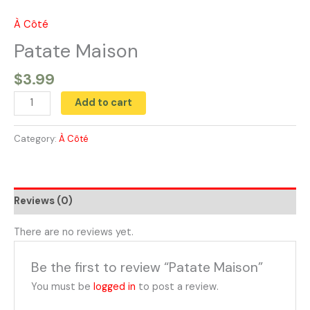
Skip
to
À Côté
Patate
content
Maison
Patate Maison
quantity
$
3.99
Add to cart
Category:
À Côté
Reviews (0)
There are no reviews yet.
Be the first to review “Patate Maison”
You must be
logged in
to post a review.