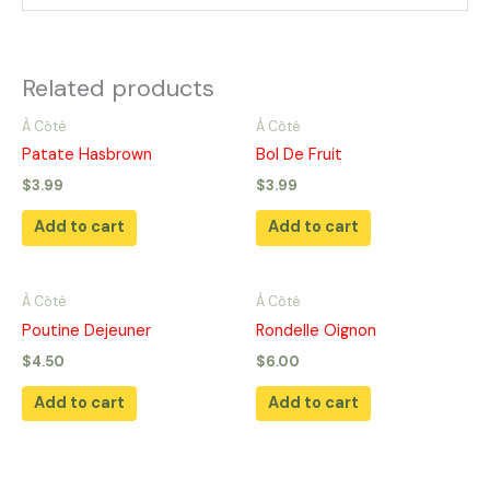
Related products
À Côté
À Côté
Patate Hasbrown
Bol De Fruit
$
3.99
$
3.99
Add to cart
Add to cart
À Côté
À Côté
Poutine Dejeuner
Rondelle Oignon
$
4.50
$
6.00
Add to cart
Add to cart